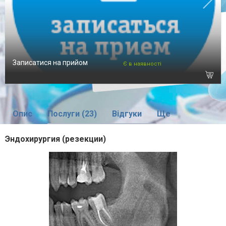
Записатися на прийом
Є в наявності
Опис
Послуги (23)
Відгуки
Ще
Эндохирургия (резекции)