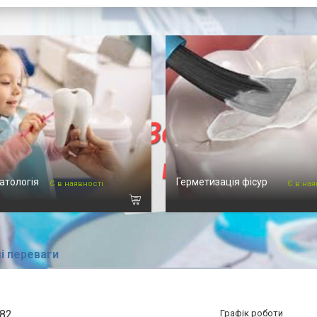
атологія
Герметизація фісур
Є в наявності
Є в ная
і переваги
 82
Графік роботи