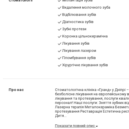
Стоматології
Імплантація зубів
Видалення молочного зуба
Відбілювання зубів
Діагностика зубів
Зубні протези
Коронка цільнокерамічна
Лікування зубів
Лікування лазером
Пломбування зубів
Хірургічне лікування зубів
Про нас
Стоматологічна клініка «Гранд» у Дніпрі 
безболісне лікування на європейському в
лікування та протезування, послуги квал
персонал! Наші послуги: Зняття зубних в
Лазерна терапія Металокераміка Безмета
протезування Реставрація Естетична рес
Дитя...
Показати повний опис