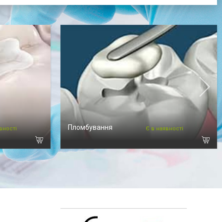
Пломбування
вності
Є в наявності