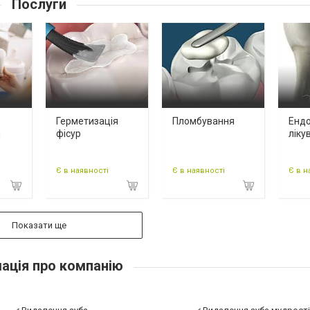
Послуги
Герметизація
Пломбування
Енд
я
фісур
ліку
Є в наявності
Є в наявності
Є в н
Показати ще
ація про компанію