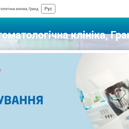
Рус
ологічна клініка, Гранд
томатологічна клініка, Гра