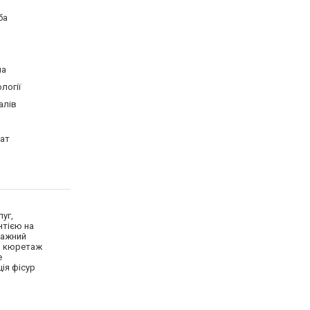
ба
на
логії
алів
тат
луг,
нтією на
важний
ий кюретаж
е
ія фісур