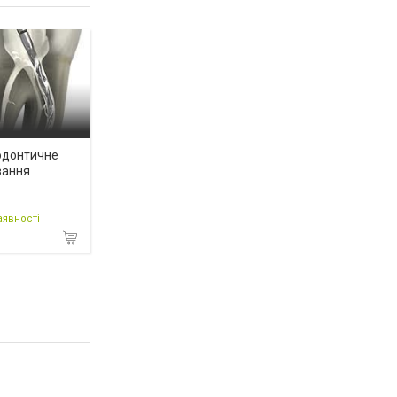
одонтичне
вання
аявності