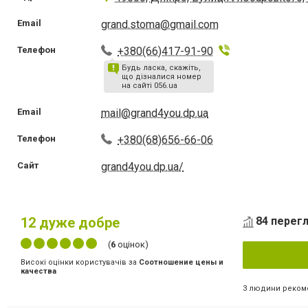
Email
grand.stoma@gmail.com
Телефон
+380(66)417-91-90
Будь ласка, скажіть,
що дізналися номер
на сайті 056.ua
Email
mail@grand4you.dp.ua
Телефон
+380(68)656-66-06
Сайт
grand4you.dp.ua/
12
дуже добре
84 перегл
(
6
оцінок)
Високі оцінки користувачів за
Соотношение цены и
качества
3 людини реком