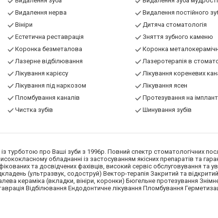
Видалення зуба
Видалення зуба мудрості
Видалення нерва
Видалення постійного зу
Вініри
Дитяча стоматологія
Естетична реставрація
Зняття зубного каменю
Коронка безметалова
Коронка металокераміч
Лазерне відбілювання
Лазеротерапія в стомато
Лікування карієсу
Лікування кореневих кан
Лікування під наркозом
Лікування ясен
Пломбування каналів
Протезування на імплан
Чистка зубів
Шинування зубів
– із турботою про Ваші зуби з 1996р. Повний спектр стоматологічних пос
исококласному обладнанні із застосуванням якісних препаратів та гара
іфікованих та досвідчених фахівців, високий сервіс обслуговування та у
ідкладень (ультразвук, содоструй) Вектор-терапія Закритий та відкрит
лева кераміка (вкладки, вініри, коронки) Бюгельне протезування Знімн
таврація Відбілювання Ендодонтичне лікування Пломбування Герметизац