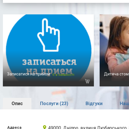
Записатися на прийом
Дитяча стом
Є в наявності
Опис
Послуги (23)
Відгуки
Наш
Адреса
49000, Дніпро, вулиця Любарського,